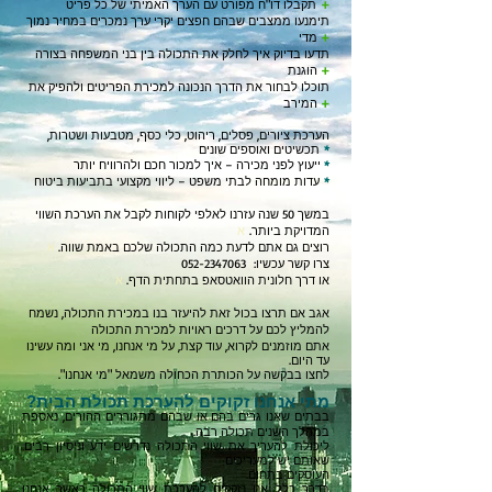
+
תקבלו דו"ח מפורט עם הערך האמיתי של כל פריט
תימנעו ממצבים שבהם חפצים יקרי ערך נמכרים במחיר נמוך
+
מדי
תדעו בדיוק איך לחלק את התכולה בין בני המשפחה בצורה
+
הוגנת
תוכלו לבחור את הדרך הנכונה למכירת הפריטים ולהפיק את
+
המירב
הערכת ציורים, פסלים, ריהוט, כלי כסף, מטבעות ושטרות,
*
תכשיטים ואוספים שונים
*
ייעוץ לפני מכירה – איך למכור חכם ולהרוויח יותר
*
עדות מומחה לבתי משפט – ליווי מקצועי בתביעות ביטוח
במשך 50 שנה עזרנו לאלפי לקוחות לקבל את הערכת השווי
המדויקת ביותר.
א
רוצים גם אתם לדעת כמה התכולה שלכם באמת שווה.
א
צרו קשר עכשיו:
052-2347063
או דרך חלונית הוואטסאפ בתחתית הדף.
א
אגב אם תרצו בכול זאת להיעזר בנו במכירת התכולה, נשמח
להמליץ לכם על דרכים ראויות למכירת התכולה
אתם מוזמנים לקרוא, עוד קצת, על מי אנחנו, מי אני ומה עשינו
עד היום.
לחצו בבקשה על הכותרת הכחולה משמאל "מי אנחנו".
מתי אנחנו זקוקים להערכת תכולת הבית?
בבתים שאנו גרים בהם או שבהם מתגוררים ההורים, נאספת
במהלך השנים תכולה רבה.
ליכולת להעריך את שווי התכולה נדרשים ידע וניסיון רבים,
שאותם יש למעריכים
העוסקים בתחום.
בדרך כלל, אנו נזקקים להערכת שווי התכולה כאשר אנחנו