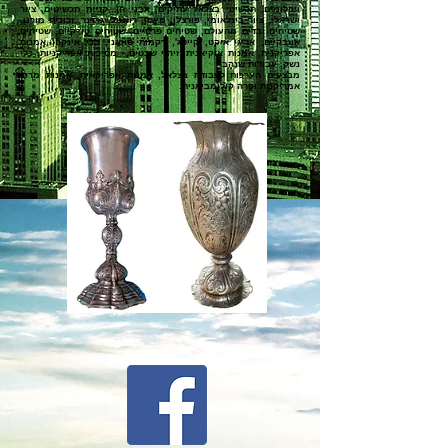
ויהלומים, תכשיטי בצלאל עתיקים, אבני חן. קניית תכשיטים, ציור
ישראלי, ציור בינלאומי, פורצלן,
מייסן, רוזנטל, גרדנר, זכוכית מורנו,
ש
טיחים ובדים מהעולם, שטיחים פרסיים, שטיחים טורקיים, שטיחים
אוזבקיים, אריגי איקט, קייטג', רקמות סוזאני, בדי אינקה, א
מנות
אפריקנית, אמנות אוקיאנית, זיהוי שבטים, מסיכות אפריקניות, כלי
נשק, עבודות שנהב.
מבצעים הערכות לעבודת בצלאל, אמנות אפריקאית, אמנות מרכז
אמריקנית ופרה קולומביאנית.