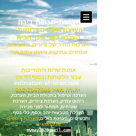
הערכת תכולת דירה
הערכת אוספים וירושות /
הערכה לפני פינוי הבית
הערכות מחיר של: ציורים, תכשיטים,
אוספים, עתיקות, ריהוט עתיק ועוד
פינוי תכולת הבית - השגחה
וביקורת על תהליך הפינוי
אמנת שרות והתחייבות
עבור
הלקוחות (בסוף דף זה)
estimation-of-israel.com
:יהודה מאי
052-2347063
,הערכה וטיפול בתכולת הבית, הערכת
ריהוט עתיק, הערכת ציורים,
הערכת
שטיחים
, תמחור לפני מכירה
הערכת מטבעות זהב וכסף, כלי כסף
ותכשיטים, הערכת בולים,
הערכת אוספים
מכל הסוגים
mymay282@gmail.com