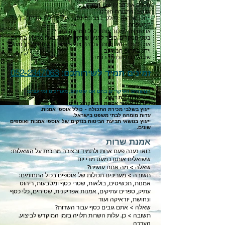
מפנים את הבית שבו גרנו
או שבו התגוררו הורינו.
ייתכן שנרצה לחלק בצורה הוגנת את תכולת הבית בין בני
המשפחה,
או שנרצה למכור אותה לכל המרבה במחיר.
בשני המקרים, סביר להניח שנדקק לעזרת בעלי מקצוע בתחום.
אני - יהודה מאי וצוות החברה צברנו עשרות שנות ניסיון מעשי
וידע בתחום המורכב
של הערכת תכולת בתים.
זמינים תמי
ד לשירותכם:
052-2347063
הנושאים העיקריים בהם אנו עוסקים, מעריכים ומייעצים:
הערכת תכולת דירה.
הערכת אוספי אמנות - בעיקר ציורים ופסלים.
ייעוץ בשלבי מכירת התכולה - כולל אוספי אמנות.
עדות מומחה לבתי משפט בישראל.
ייעוץ בנושאי תביעת הביטוח בנזקים של או
ספי אמנות ואוספים
שונים.
אמנת שרות
:בואו נענה פעם אחת ולתמיד ובצורה מרוכזת על השאלות
ששואלים אותנו כמעט מדי יום
?שאלה > מה אתם עושים
תשובה > מעריכים תכולות של אוספים בכול התחומים:
אמנות, תכשיטים, בולאות, שטרי כסף ומטבעות, ריהוט
עתיק, ספרים עתיקים, אמנות אפריקנית, שטיחים, כלי כסף
ונחושת, יודאיקה ועוד
?שאלה > אתם גובים כסף עבור השרות
תשובה > כן. עלות השרות תלויה בזמן המוקדש לביצוע
.
הערכה