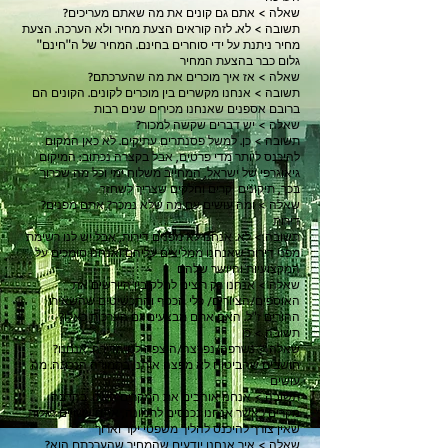
?שאלה > אתם גם קונים את מה שאתם מעריכים
תשובה > לא. לזה קוראים הצעת מחיר ולא הערכה. הצעת
מחיר ניתנת על ידי סוחרים בחינם. המחיר של ה"חינם"
גלום כבר בהצעת המחיר
?שאלה > אז איך מוכרים את מה שהערכתם
תשובה > אנחנו מקשרים בין מוכרים לקונים. הקונים הם
ברובם אספנים שאנחנו מכירים שנים רבות
?שאלה > יש דברים שקשה למכור
תשובה > כן. למשל פסנתרים עתיקים. לא כאן המקום
להיכנס ליותר מדי פרטים, אבל בקצרה נכתוב: המיקום
גיאוגרפי של ישראל, המחייב משלוח ימי וכל מה שכרוך
בכך, תיקונים יקרים וחלקים שצריך לשחזר
?שאלה > ומה עושים
עם מה שלא נמכר? אתם מפנים
דירות
תשובה > לא. אנחנו לא מפנים דירות, אבל יש לנו רשימת
מפני דירות שאנחנו ממליצים עליהם ואנחנו סומכים על
המקצועיות והיושר שלהם
שאלה > אנחנו רק רוצים לחלק בין היורשים את
האוספים/הציורים/ כלי הכסף והתכשיטים שהשאירו
ההורים ז"ל. האם אתם מבצעים גם הערכות כאלו?
מ
תשובה > כן
?שאלה > נשרפה/נפרצה/הוצפה לנו הדירה. אנחנו
חושבים שהביטוח לא מפצה אותנו בתמורה הנכונה. מה
עושים
תשובה > אנחנו אוהבים את המקרים האלו. בהרבה
מקרים כאשר אנחנו נכנסים לתמונה, אתם עשויים לגלות
שאין צורך להיכנס להליך משפטי יקר וארוך
?שאלה > איך אנחנו יודעים שהמחיר שהערכתם הוא