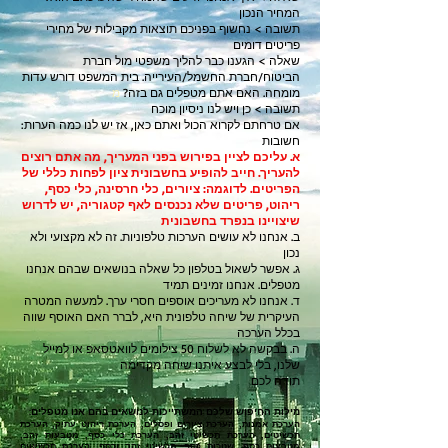
המחיר הנכון
תשובה > נחשוף בפניכם תוצאות מקבילות של מחירי
פריטים דומים
שאלה > הגענו כבר להליך משפטי מול חברת
הביטוח/חברת החשמל/העירייה. בית המשפט דורש עדות
מומחה. האם אתם מטפלים גם בזה?
מ
תשובה > כן ויש לנו ניסיון מוכח
:אם טרחתם לקרוא הכול ואתם כאן, אז יש לנו כמה הערות
חשובות
א. עליכם לציין בפירוש בפני המעריך, מה אתם רוצים
להעריך. חייב להופיע בחשבונית ציון לפחות כללי של
הפריטים. לדוגמה: ציורים, כלי חרסינה, כלי כסף,
ריהוט, פריטים שלא נכנסים לאף קטגוריה, יש לדרוש
שיצויינו בנפרד בחשבונית
ב. אנחנו לא עושים הערכות טלפוניות. זה לא מקצועי ולא
נכון
ג. אפשר לשאול בטלפון כל שאלה בנושאים שבהם אנחנו
מטפלים. אנחנו זמינים תמיד
ד. אנחנו לא מעריכים אוספים חסרי ערך. למעשה המטרה
העיקרית של שיחה טלפונית היא, לברר האם האוסף שווה
בכלל הערכה
ה. בבקשה לא לשלוח 50 צילומים לוואטס
אפ או למייל
שלנו, בלי לבצע איתנו שיחה מקדימה
תודה לכם
מילות החיפוש שלכם המשתייכות לנושאים בהם אנו מטפל
ים
:
הערכת אמנות, הערכת ציורים ופסלים, הערכת ריהוט עתיק, הערכת
תכשיטים, הערכת תכשיטי זהב, הערכת כלי כסף, מטבעות זהב,
מטבעות כסף, שטרות כסף, תכשיטי זהב וכסף, הערכת תכשיטים